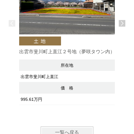
出雲市斐川町上直江２号地（夢咲タウン内）
出雲市
※月々５
所在地
出雲市斐川町上直江
出雲市斐
価 格
995.61万円
1232.6
一覧へ戻る