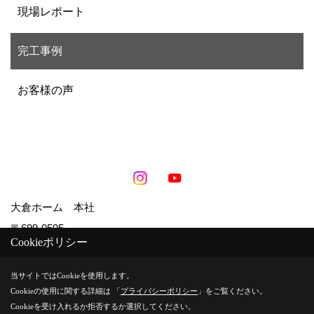
現場レポート
完工事例
お客様の声
大倉ホーム 本社
〒699-0505
Cookieポリシー
島根県出雲市斐川町上庄原1422-1
TEL：
0853-72-9394
当サイトではCookieを使用します。
FAX：0853-72-9391
Cookieの使用に関する詳細は 「
プライバシーポリシー
」をご覧ください。
Cookieを受け入れるか拒否するか選択してください。
＜営業時間＞8:30～17:30