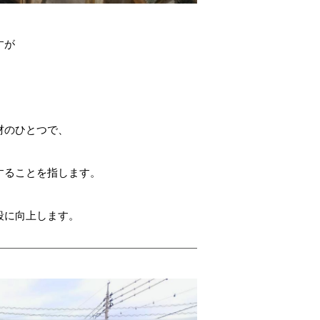
すが
材のひとつで、
、
することを指します。
段に向上します。