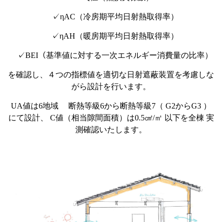
✓ηAC（冷房期平均日射熱取得率）
✓ηAH（暖房期平均日射熱取得率）
✓BEI（基準値に対する一次エネルギー消費量の比率）
を確認し、４つの指標値を適切な日射遮蔽装置を考慮しな
がら設計を行います。
UA値は6地域 断熱等級6から断熱等級7（ G2からG3 ）
にて設計、 C値（相当隙間面積）は0.5㎠/㎡ 以下を全棟 実
測確認いたします。