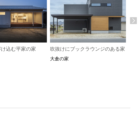
溶け込む平家の家
吹抜けにブックラウンジのある家
悠久
大倉の家
大倉