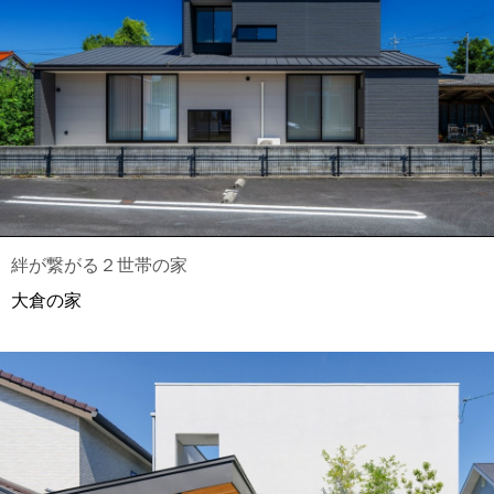
絆が繋がる２世帯の家
大倉の家