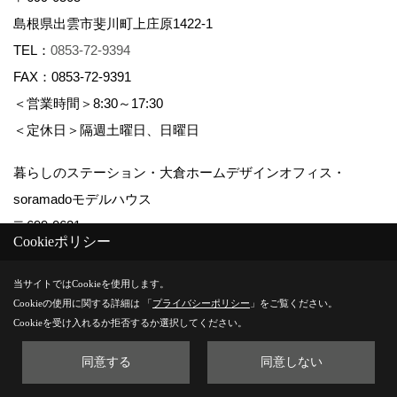
島根県出雲市斐川町上庄原1422-1
TEL：
0853-72-9394
FAX：0853-72-9391
＜営業時間＞8:30～17:30
＜定休日＞隔週土曜日、日曜日
暮らしのステーション・大倉ホームデザインオフィス・
soramadoモデルハウス
〒699-0621
Cookieポリシー
島根県出雲市斐川町富村167-4
TEL：
0853-72-9394
当サイトではCookieを使用します。
FAX：0853-72-9391
Cookieの使用に関する詳細は 「
プライバシーポリシー
」をご覧ください。
Cookieを受け入れるか拒否するか選択してください。
＜営業時間＞10:00～17:00
＜定休日＞不定休
同意する
同意しない