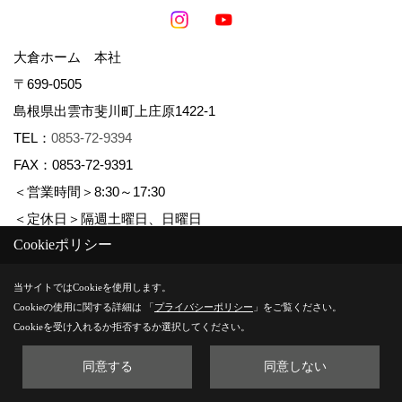
大倉ホーム 本社
〒699-0505
島根県出雲市斐川町上庄原1422-1
TEL：
0853-72-9394
FAX：0853-72-9391
＜営業時間＞8:30～17:30
＜定休日＞隔週土曜日、日曜日
Cookieポリシー
暮らしのステーション・大倉ホームデザインオフィス・
soramadoモデルハウス
当サイトではCookieを使用します。
Cookieの使用に関する詳細は 「
プライバシーポリシー
」をご覧ください。
〒699-0621
Cookieを受け入れるか拒否するか選択してください。
島根県出雲市斐川町富村167-4
同意する
同意しない
TEL：
0853-72-9394
FAX：0853-72-9391