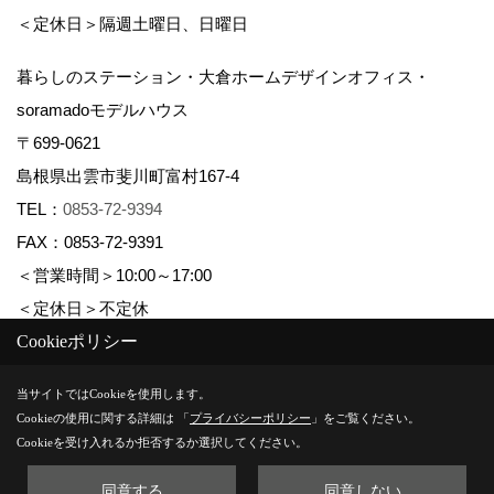
＜定休日＞隔週土曜日、日曜日
暮らしのステーション・大倉ホームデザインオフィス・
soramadoモデルハウス
〒699-0621
島根県出雲市斐川町富村167-4
TEL：
0853-72-9394
FAX：0853-72-9391
＜営業時間＞10:00～17:00
＜定休日＞不定休
Cookieポリシー
Copyright (c) 株式会社大倉ホーム. All Rights Reserved.
当サイトではCookieを使用します。
Cookieの使用に関する詳細は 「
プライバシーポリシー
」をご覧ください。
Produced by
ゴデスクリエイト
Cookieを受け入れるか拒否するか選択してください。
同意する
同意しない