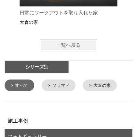
日常にワークアウトを取り入れた家
風土に溶
大倉の家
大倉の家
一覧へ戻る
シリーズ別
すべて
ソラマド
大倉の家
施工事例
フォトギャラリー