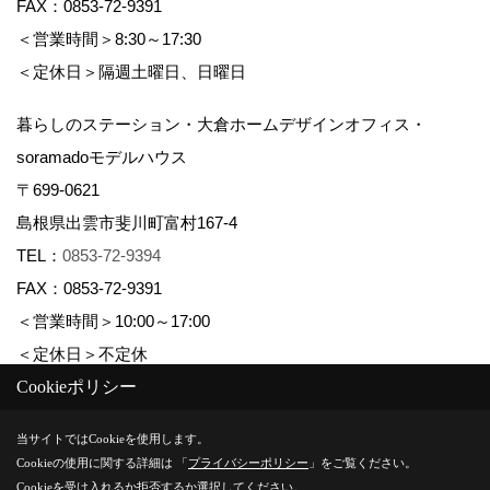
FAX：0853-72-9391
＜営業時間＞8:30～17:30
＜定休日＞隔週土曜日、日曜日
暮らしのステーション・大倉ホームデザインオフィス・
soramadoモデルハウス
〒699-0621
島根県出雲市斐川町富村167-4
TEL：
0853-72-9394
FAX：0853-72-9391
＜営業時間＞10:00～17:00
＜定休日＞不定休
Cookieポリシー
Copyright (c) 株式会社大倉ホーム. All Rights Reserved.
当サイトではCookieを使用します。
Cookieの使用に関する詳細は 「
プライバシーポリシー
」をご覧ください。
Produced by
ゴデスクリエイト
Cookieを受け入れるか拒否するか選択してください。