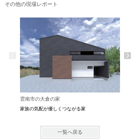
その他の現場レポート
雲南市の大倉の家
出雲市の
家族の気配が優しくつながる家
ネコと人
一覧へ戻る