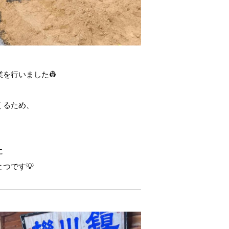
を行いました👷
くるため、
に
つです💡