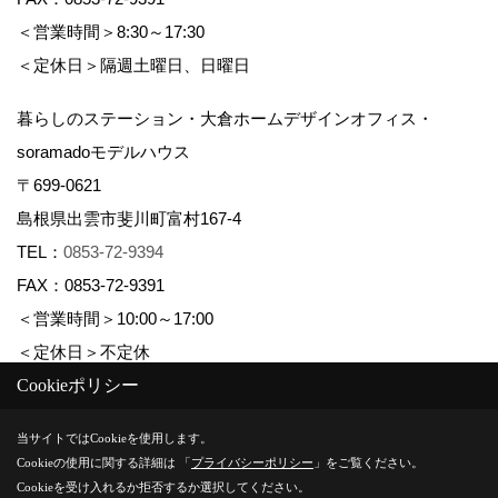
＜営業時間＞8:30～17:30
＜定休日＞隔週土曜日、日曜日
暮らしのステーション・大倉ホームデザインオフィス・
soramadoモデルハウス
〒699-0621
島根県出雲市斐川町富村167-4
TEL：
0853-72-9394
FAX：0853-72-9391
＜営業時間＞10:00～17:00
＜定休日＞不定休
Cookieポリシー
Copyright (c) 株式会社大倉ホーム. All Rights Reserved.
当サイトではCookieを使用します。
Cookieの使用に関する詳細は 「
プライバシーポリシー
」をご覧ください。
Produced by
ゴデスクリエイト
Cookieを受け入れるか拒否するか選択してください。