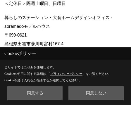
＜定休日＞隔週土曜日、日曜日
暮らしのステーション・大倉ホームデザインオフィス・
soramadoモデルハウス
〒699-0621
島根県出雲市斐川町富村167-4
TEL：
0853-72-9394
Cookieポリシー
FAX：0853-72-9391
当サイトではCookieを使用します。
＜営業時間＞10:00～17:00
Cookieの使用に関する詳細は 「
プライバシーポリシー
」をご覧ください。
＜定休日＞不定休
Cookieを受け入れるか拒否するか選択してください。
同意する
同意しない
Copyright (c) 株式会社大倉ホーム. All Rights Reserved.
Produced by
ゴデスクリエイト