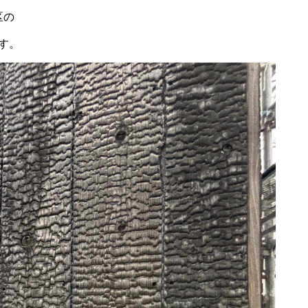
区の
す。