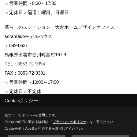
＜営業時間＞8:30～17:30
＜定休日＞隔週土曜日、日曜日
暮らしのステーション・大倉ホームデザインオフィス・
soramadoモデルハウス
〒699-0621
島根県出雲市斐川町富村167-4
TEL：
0853-72-9394
FAX：0853-72-9391
＜営業時間＞10:00～17:00
＜定休日＞不定休
Cookieポリシー
Copyright (c) 株式会社大倉ホーム. All Rights Reserved.
当サイトではCookieを使用します。
Cookieの使用に関する詳細は 「
プライバシーポリシー
」をご覧ください。
Produced by
ゴデスクリエイト
Cookieを受け入れるか拒否するか選択してください。