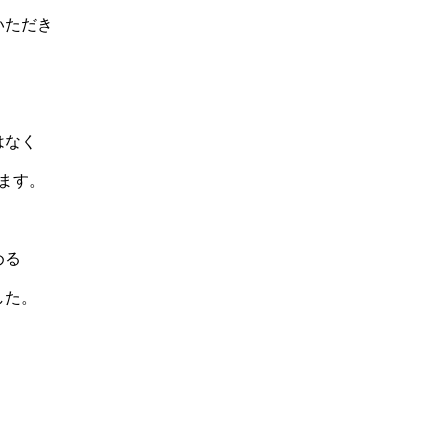
いただき
はなく
ます。
める
した。