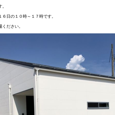
す。
１６日の１０時～１７時です。
場ください。