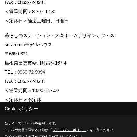
FAX：0853-72-9391
＜営業時間＞8:30～17:30
＜定休日＞隔週土曜日、日曜日
暮らしのステーション・大倉ホームデザインオフィス・
soramadoモデルハウス
〒699-0621
島根県出雲市斐川町富村167-4
TEL：
0853-72-9394
FAX：0853-72-9391
＜営業時間＞10:00～17:00
＜定休日＞不定休
Cookieポリシー
Copyright (c) 株式会社大倉ホーム. All Rights Reserved.
当サイトではCookieを使用します。
Cookieの使用に関する詳細は 「
プライバシーポリシー
」をご覧ください。
Produced by
ゴデスクリエイト
Cookieを受け入れるか拒否するか選択してください。