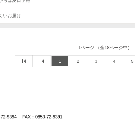
からは夏日予報
くいお届け
1ページ （全18ページ中）
1
2
3
4
5
-72-9394
FAX：0853-72-9391