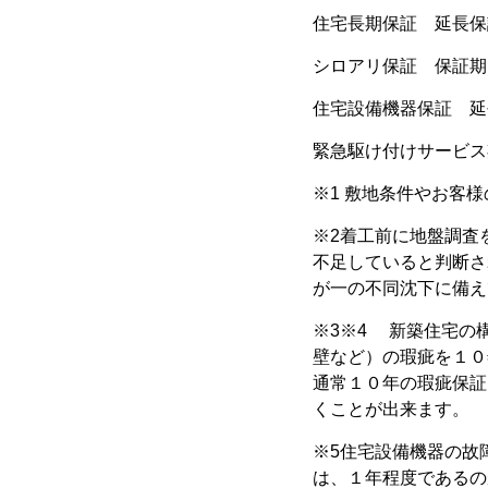
住宅長期保証 延長保
シロアリ保証 保証期
住宅設備機器保証 延
緊急駆け付けサービス
※1 敷地条件やお客
※2着工前に地盤調査
不足していると判断さ
が一の不同沈下に備え
※3※4 新築住宅の
壁など）の瑕疵を１０
通常１０年の瑕疵保証
くことが出来ます。
※5住宅設備機器の故
は、１年程度であるの